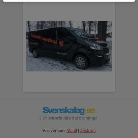
För
smarta
idrottsföreningar
Välj version:
Mobil
|
Desktop