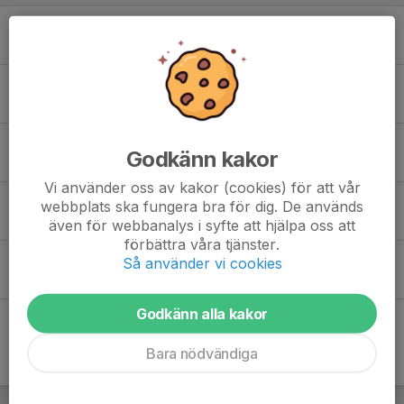
Träningsläger V.16 Hallandia MCK
4 mar 2024
0
Vinter träning - Fysik, styrka, koordination mm
18 okt 2023
0
Glöm ej att anmäla er till nästa helgs träningsläger
Godkänn kakor
21 aug 2023
0
Vi använder oss av kakor (cookies) för att vår
Kul på hjul glöm ej anmäla er!
webbplats ska fungera bra för dig. De används
30 maj 2023
0
även för webbanalys i syfte att hjälpa oss att
förbättra våra tjänster.
kul på hjul, glöm ej anmäla er!!
Så använder vi cookies
26 apr 2023
0
Godkänn alla kakor
Bara nödvändiga