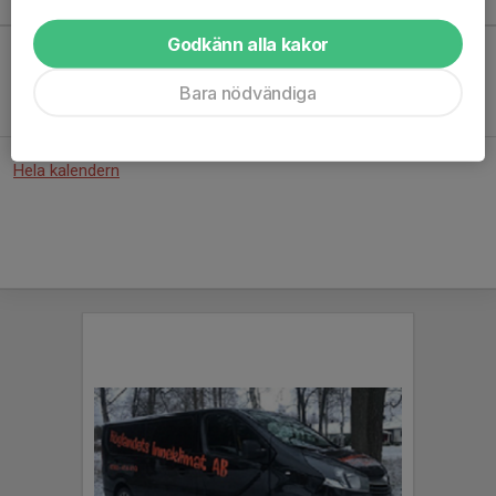
Kommande aktiviteter
Godkänn alla kakor
Inga aktiviteter inbokade
Bara nödvändiga
Hela kalendern