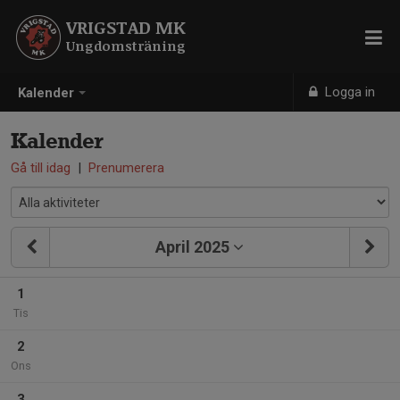
VRIGSTAD MK
Ungdomsträning
Logga in
Kalender
Kalender
Gå till idag
|
Prenumerera
April 2025
1
Tis
2
Ons
3