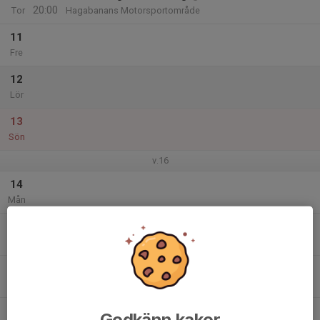
20:00
Tor
Hagabanans Motorsportområde
11
Fre
12
Lör
13
Sön
v.16
14
Mån
15
Tis
16
Ons
17
Godkänn kakor