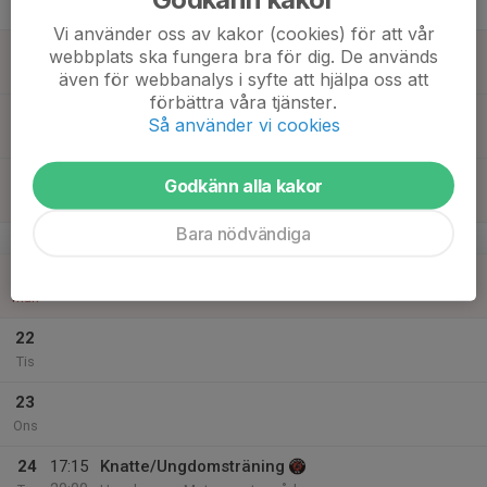
Tor
Vi använder oss av kakor (cookies) för att vår
18
webbplats ska fungera bra för dig. De används
Fre
även för webbanalys i syfte att hjälpa oss att
förbättra våra tjänster.
19
Så använder vi cookies
Lör
20
Godkänn alla kakor
Sön
Bara nödvändiga
v.17
21
Mån
22
Tis
23
Ons
24
17:15
Knatte/Ungdomsträning