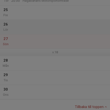
20:00
Tor
Hagabanans Motorsportområde
25
Fre
26
Lör
27
Sön
v.18
28
Mån
29
Tis
30
Ons
Tillbaka till toppen