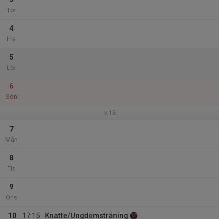
Tor
4
Fre
5
Lör
6
Sön
v.15
7
Mån
8
Tis
9
Ons
10
17:15
Knatte/Ungdomsträning