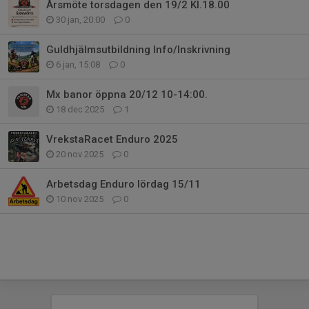
Årsmöte torsdagen den 19/2 Kl.18.00
30 jan, 20:00
0
Guldhjälmsutbildning Info/Inskrivning
6 jan, 15:08
0
Mx banor öppna 20/12 10-14:00.
18 dec 2025
1
VrekstaRacet Enduro 2025
20 nov 2025
0
Arbetsdag Enduro lördag 15/11
10 nov 2025
0