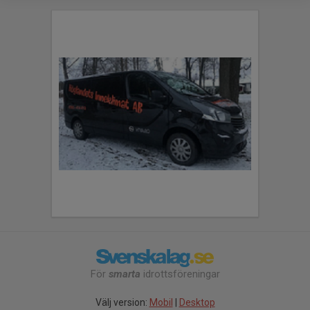
För
smarta
idrottsföreningar
Välj version:
Mobil
|
Desktop