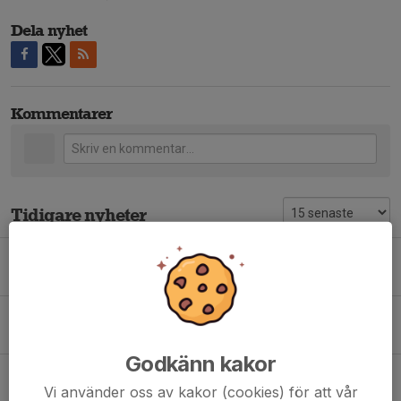
Dela nyhet
Kommentarer
Tidigare nyheter
Banvärdslista V.28 - V.39
18 jun, 17:16
0
OBS!! Anläggningen stängd idag 9/6 PGA nederbörden som kommit!
9 jun, 15:14
0
Godkänn kakor
Ungdoms SM 85 cc, Svemo Cup 85cc Rookie, Girls
Vi använder oss av kakor (cookies) för att vår
27 maj, 07:28
0