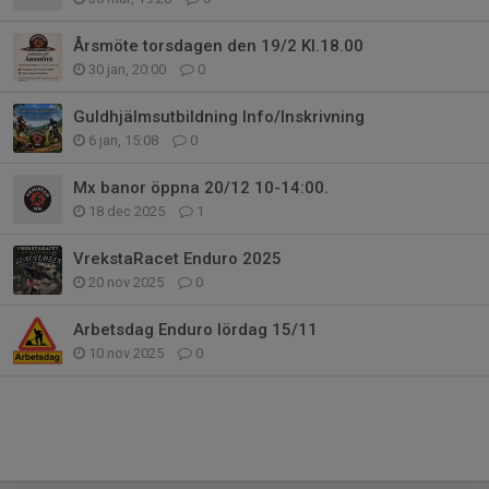
Årsmöte torsdagen den 19/2 Kl.18.00
30 jan, 20:00
0
Guldhjälmsutbildning Info/Inskrivning
6 jan, 15:08
0
Mx banor öppna 20/12 10-14:00.
18 dec 2025
1
VrekstaRacet Enduro 2025
20 nov 2025
0
Arbetsdag Enduro lördag 15/11
10 nov 2025
0